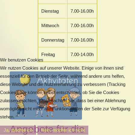
Dienstag
7.00-16.00h
Mittwoch
7.00-16.00h
Donnerstag
7.00-16.00h
Freitag
7.00-14.00h
Wir benutzen Cookies
Wir nutzen Cookies auf unserer Website. Einige von ihnen sind
essenziell für den Betrieb der Seite, während andere uns helfen,
diese Website und die Nutzererfahrung zu verbessern (Tracking
Cookies). Sie können selbst entscheiden, ob Sie die Cookies
zulassen möchten. Bitte beachten Sie, dass bei einer Ablehnung
womöglich nicht mehr alle Funktionalitäten der Seite zur Verfügung
stehen.
Angebote für die
Ja, möchte ich
Nein, möchte ich nicht